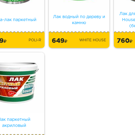
Лак дл
Лак водный по дереву и
а-лак паркетный
House
камню
(б
49
649
760
POLI-R
WHITE HOUSE
Лак паркетный
акриловый