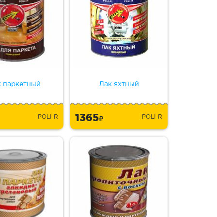
к паркетный
Лак яхтный
1365
POLI-R
POLI-R