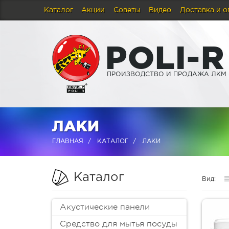
Каталог
Акции
Советы
Видео
Доставка и о
P
O
L
I
-
R
ПРОИЗВОДСТВО И ПРОДАЖА ЛКМ
ЛАКИ
ГЛАВНАЯ
КАТАЛОГ
ЛАКИ
Каталог
Вид:
Акустические панели
Средство для мытья посуды