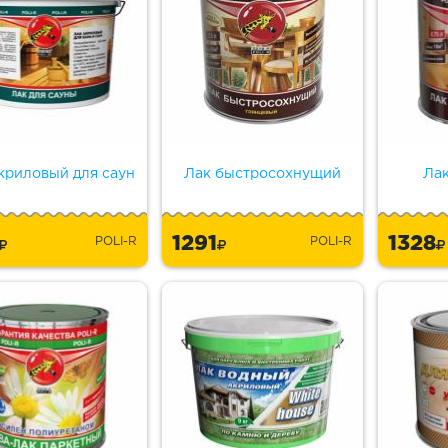
криловый для саун
Лак быстросохнущий
Ла
0
1291
1328
POLI-R
POLI-R