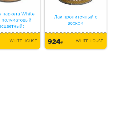
я паркета White
Лак пропиточный с
 полуматовый
воском
есцветный)
924
WHITE HOUSE
WHITE HOUSE