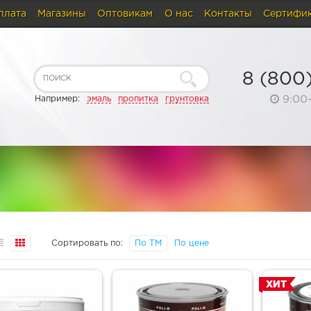
плата
Магазины
Оптовикам
О нас
Контакты
Сертифи
8 (800
9:00
Например:
эмаль
пропитка
грунтовка
Сортировать по:
По ТМ
По цене
ХИТ