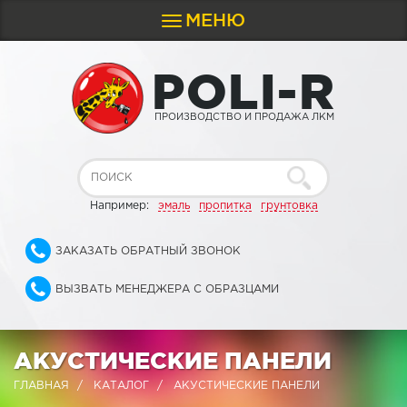
МЕНЮ
Toggle
navigation
P
O
L
I
-
R
ПРОИЗВОДСТВО И ПРОДАЖА ЛКМ
Например:
эмаль
пропитка
грунтовка
ЗАКАЗАТЬ ОБРАТНЫЙ ЗВОНОК
ВЫЗВАТЬ МЕНЕДЖЕРА С ОБРАЗЦАМИ
АКУСТИЧЕСКИЕ ПАНЕЛИ
ГЛАВНАЯ
КАТАЛОГ
АКУСТИЧЕСКИЕ ПАНЕЛИ