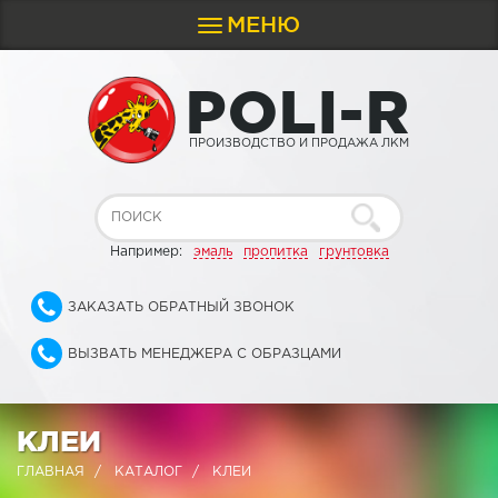
МЕНЮ
Toggle
navigation
P
O
L
I
-
R
ПРОИЗВОДСТВО И ПРОДАЖА ЛКМ
Например:
эмаль
пропитка
грунтовка
ЗАКАЗАТЬ ОБРАТНЫЙ ЗВОНОК
ВЫЗВАТЬ МЕНЕДЖЕРА С ОБРАЗЦАМИ
КЛЕИ
ГЛАВНАЯ
КАТАЛОГ
КЛЕИ