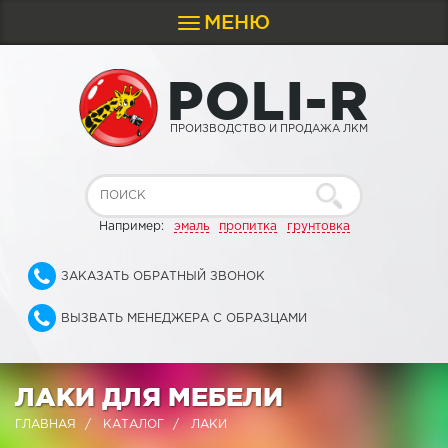
МЕНЮ
Toggle
navigation
P
O
L
I
-
R
ПРОИЗВОДСТВО И ПРОДАЖА ЛКМ
Например:
эмаль
пропитка
грунтовка
ЗАКАЗАТЬ ОБРАТНЫЙ ЗВОНОК
ВЫЗВАТЬ МЕНЕДЖЕРА С ОБРАЗЦАМИ
ЛАКИ ДЛЯ МЕБЕЛИ
ГЛАВНАЯ
КАТАЛОГ
ЛАКИ