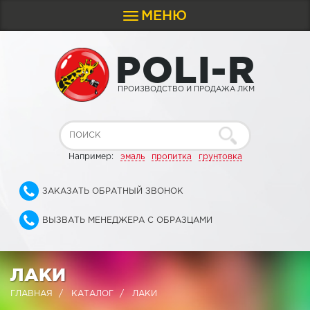
МЕНЮ
Toggle
navigation
P
O
L
I
-
R
ПРОИЗВОДСТВО И ПРОДАЖА ЛКМ
Например:
эмаль
пропитка
грунтовка
ЗАКАЗАТЬ ОБРАТНЫЙ ЗВОНОК
ВЫЗВАТЬ МЕНЕДЖЕРА С ОБРАЗЦАМИ
ЛАКИ
ГЛАВНАЯ
КАТАЛОГ
ЛАКИ