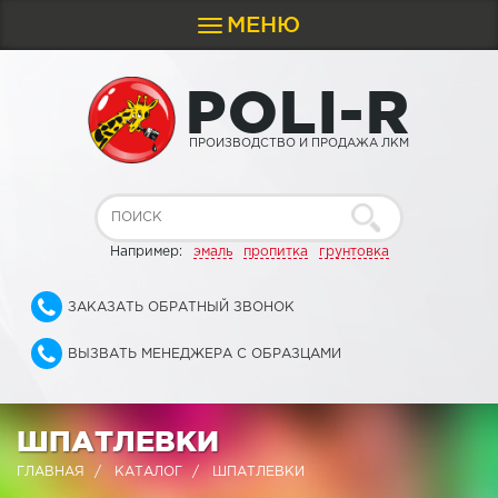
МЕНЮ
Toggle
navigation
P
O
L
I
-
R
ПРОИЗВОДСТВО И ПРОДАЖА ЛКМ
Например:
эмаль
пропитка
грунтовка
ЗАКАЗАТЬ ОБРАТНЫЙ ЗВОНОК
ВЫЗВАТЬ МЕНЕДЖЕРА С ОБРАЗЦАМИ
ШПАТЛЕВКИ
ГЛАВНАЯ
КАТАЛОГ
ШПАТЛЕВКИ