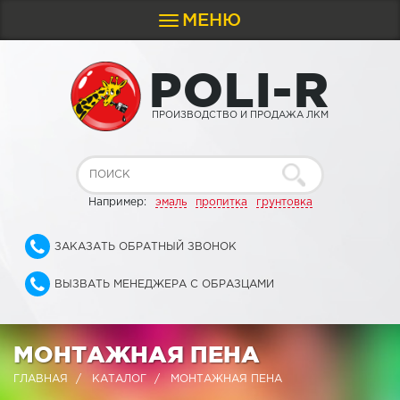
МЕНЮ
Toggle
navigation
P
O
L
I
-
R
ПРОИЗВОДСТВО И ПРОДАЖА ЛКМ
Например:
эмаль
пропитка
грунтовка
ЗАКАЗАТЬ ОБРАТНЫЙ ЗВОНОК
ВЫЗВАТЬ МЕНЕДЖЕРА С ОБРАЗЦАМИ
МОНТАЖНАЯ ПЕНА
ГЛАВНАЯ
КАТАЛОГ
МОНТАЖНАЯ ПЕНА