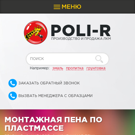
МЕНЮ
Toggle
navigation
P
O
L
I
-
R
ПРОИЗВОДСТВО И ПРОДАЖА ЛКМ
Например:
эмаль
пропитка
грунтовка
ЗАКАЗАТЬ ОБРАТНЫЙ ЗВОНОК
ВЫЗВАТЬ МЕНЕДЖЕРА С ОБРАЗЦАМИ
МОНТАЖНАЯ ПЕНА ПО
ПЛАСТМАССЕ