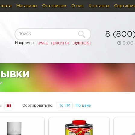
плата
Магазины
Оптовикам
О нас
Контакты
Сертифи
8 (800
9:00
Например:
эмаль
пропитка
грунтовка
МЫВКИ
И
Сортировать по:
По ТМ
По цене