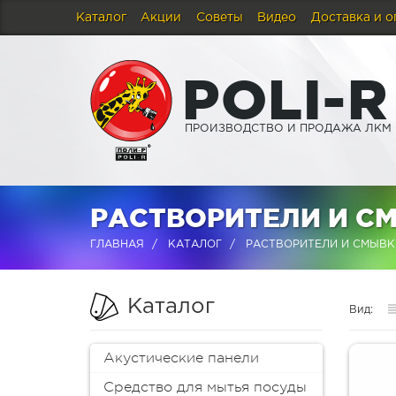
Каталог
Акции
Советы
Видео
Доставка и о
P
O
L
I
-
R
ПРОИЗВОДСТВО И ПРОДАЖА ЛКМ
РАСТВОРИТЕЛИ И С
ГЛАВНАЯ
КАТАЛОГ
РАСТВОРИТЕЛИ И СМЫВК
Каталог
Вид:
Акустические панели
Средство для мытья посуды