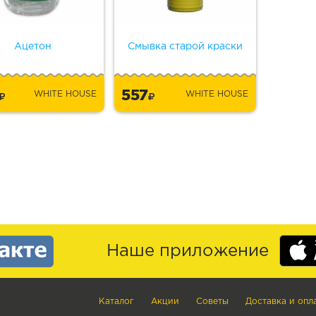
Ацетон
Смывка старой краски
9
557
WHITE HOUSE
WHITE HOUSE
Наше приложение
Каталог
Акции
Советы
Доставка и опл