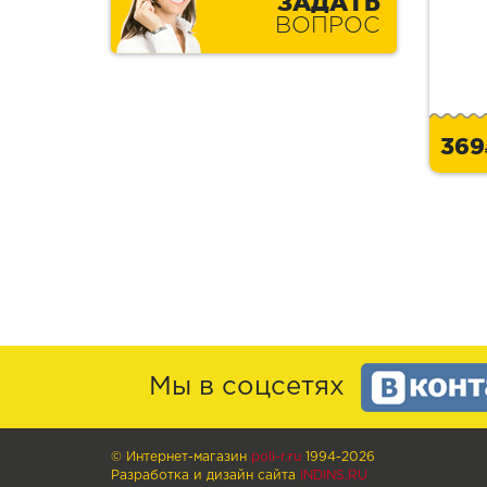
ЗАДАТЬ
ВОПРОС
36
Мы в соцсетях
© Интернет-магазин
poli-r.ru
1994-2026
Разработка и дизайн сайта
INDINS.RU