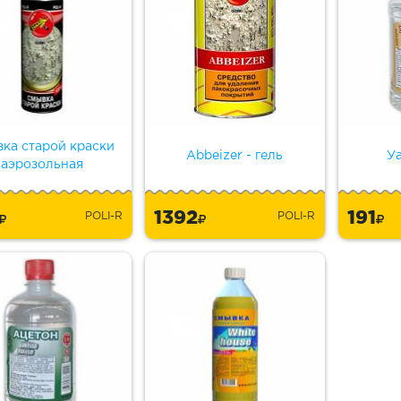
ка старой краски
Abbeizer - гель
У
аэрозольная
5
1392
191
POLI-R
POLI-R