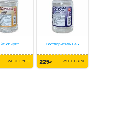
айт-спирит
Растворитель 646
225
WHITE HOUSE
WHITE HOUSE