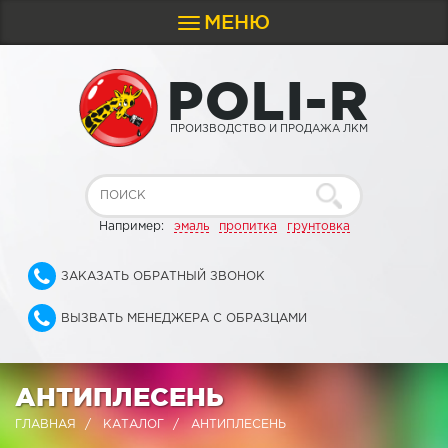
МЕНЮ
Toggle
navigation
P
O
L
I
-
R
ПРОИЗВОДСТВО И ПРОДАЖА ЛКМ
Например:
эмаль
пропитка
грунтовка
ЗАКАЗАТЬ ОБРАТНЫЙ ЗВОНОК
ВЫЗВАТЬ МЕНЕДЖЕРА С ОБРАЗЦАМИ
АНТИПЛЕСЕНЬ
ГЛАВНАЯ
КАТАЛОГ
АНТИПЛЕСЕНЬ