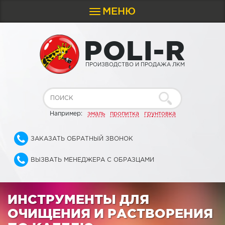
МЕНЮ
Toggle
navigation
P
O
L
I
-
R
ПРОИЗВОДСТВО И ПРОДАЖА ЛКМ
Например:
эмаль
пропитка
грунтовка
ЗАКАЗАТЬ ОБРАТНЫЙ ЗВОНОК
ВЫЗВАТЬ МЕНЕДЖЕРА С ОБРАЗЦАМИ
ИНСТРУМЕНТЫ ДЛЯ
ОЧИЩЕНИЯ И РАСТВОРЕНИЯ