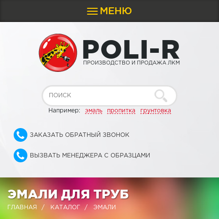
МЕНЮ
Toggle
navigation
P
O
L
I
-
R
ПРОИЗВОДСТВО И ПРОДАЖА ЛКМ
Например:
эмаль
пропитка
грунтовка
ЗАКАЗАТЬ ОБРАТНЫЙ ЗВОНОК
ВЫЗВАТЬ МЕНЕДЖЕРА С ОБРАЗЦАМИ
ЭМАЛИ ДЛЯ ТРУБ
ГЛАВНАЯ
КАТАЛОГ
ЭМАЛИ