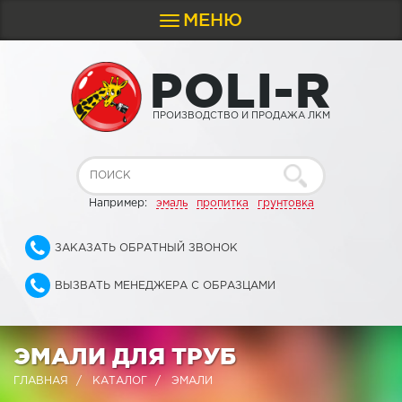
МЕНЮ
Toggle
navigation
P
O
L
I
-
R
ПРОИЗВОДСТВО И ПРОДАЖА ЛКМ
Например:
эмаль
пропитка
грунтовка
ЗАКАЗАТЬ ОБРАТНЫЙ ЗВОНОК
ВЫЗВАТЬ МЕНЕДЖЕРА С ОБРАЗЦАМИ
ЭМАЛИ ДЛЯ ТРУБ
ГЛАВНАЯ
КАТАЛОГ
ЭМАЛИ