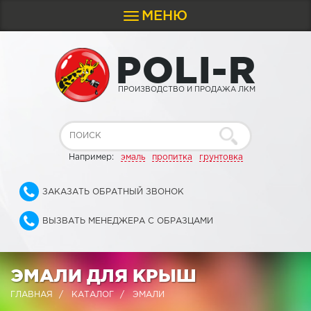
МЕНЮ
Toggle
navigation
P
O
L
I
-
R
ПРОИЗВОДСТВО И ПРОДАЖА ЛКМ
Например:
эмаль
пропитка
грунтовка
ЗАКАЗАТЬ ОБРАТНЫЙ ЗВОНОК
ВЫЗВАТЬ МЕНЕДЖЕРА С ОБРАЗЦАМИ
ЭМАЛИ ДЛЯ КРЫШ
ГЛАВНАЯ
КАТАЛОГ
ЭМАЛИ