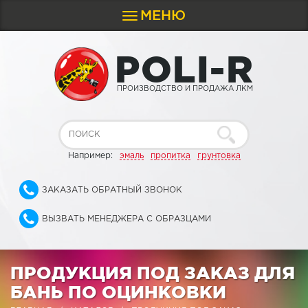
МЕНЮ
Toggle
navigation
P
O
L
I
-
R
ПРОИЗВОДСТВО И ПРОДАЖА ЛКМ
Например:
эмаль
пропитка
грунтовка
ЗАКАЗАТЬ ОБРАТНЫЙ ЗВОНОК
ВЫЗВАТЬ МЕНЕДЖЕРА С ОБРАЗЦАМИ
ПРОДУКЦИЯ ПОД ЗАКАЗ ДЛЯ
БАНЬ ПО ОЦИНКОВКИ