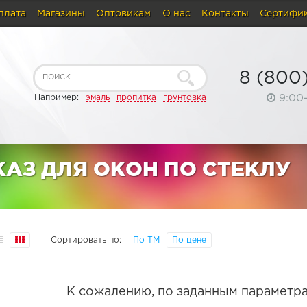
плата
Магазины
Оптовикам
О нас
Контакты
Сертифи
8 (800
9:00
Например:
эмаль
пропитка
грунтовка
АЗ ДЛЯ ОКОН ПО СТЕКЛУ
Сортировать по:
По ТМ
По цене
К сожалению, по заданным параметра