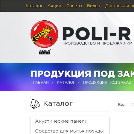
Каталог
Акции
Советы
Видео
Доставка и о
P
O
L
I
-
R
ПРОИЗВОДСТВО И ПРОДАЖА ЛКМ
ПРОДУКЦИЯ ПОД ЗАК
ГЛАВНАЯ
КАТАЛОГ
ПРОДУКЦИЯ ПОД ЗАКАЗ
Каталог
Вид:
Акустические панели
Средство для мытья посуды