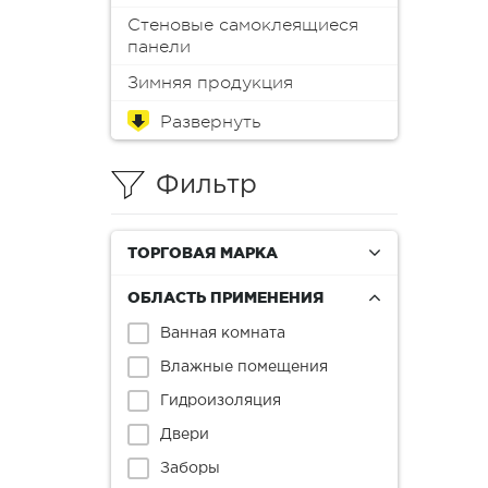
Стеновые самоклеящиеся
панели
Зимняя продукция
Обои
Краска для мебели
Краски
Эмали
Пропитки
Аэрозоли
Масло
Колеры (пигменты)
Лаки
Антиплесень
Грунтовки
Защитные составы
Герметики
Монтажная пена
Шпатлевки
Клеи
Мастика
Растворители и смывки
Материалы для
Инструменты
Распродажа
реставрации
Фильтр
ТОРГОВАЯ МАРКА
ОБЛАСТЬ ПРИМЕНЕНИЯ
Ванная комната
Влажные помещения
Гидроизоляция
Двери
Заборы