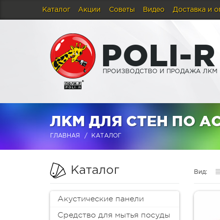
Каталог
Акции
Советы
Видео
Доставка и о
P
O
L
I
-
R
ПРОИЗВОДСТВО И ПРОДАЖА ЛКМ
ЛКМ ДЛЯ СТЕН ПО А
ГЛАВНАЯ
КАТАЛОГ
Каталог
Вид:
Акустические панели
Средство для мытья посуды