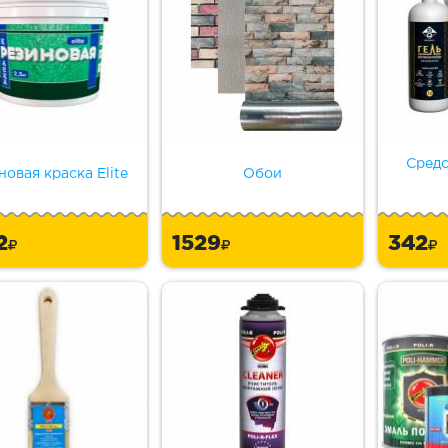
Средс
новая краска Elite
Обои
2
1529
342