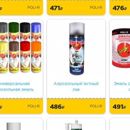
3
471
476
POLI-R
POLI-R
ниверсальная
Аэрозольный яхтный
Эмаль 
розольная эмаль
лак
6
486
491
POLI-R
POLI-R