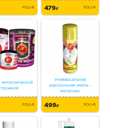
479
POLI-R
POLI-R
Универсальная
с металлической
аэрозольная эмаль -
стружкой
металлик
499
POLI-R
POLI-R