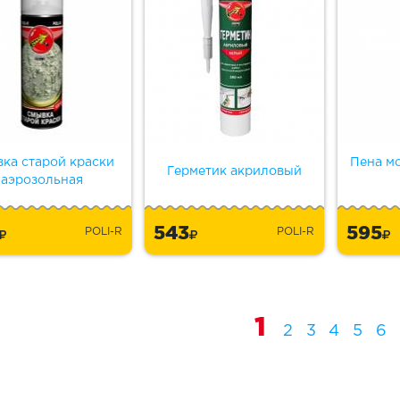
ка старой краски
Пена мо
Герметик акриловый
аэрозольная
5
543
595
POLI-R
POLI-R
1
2
3
4
5
6