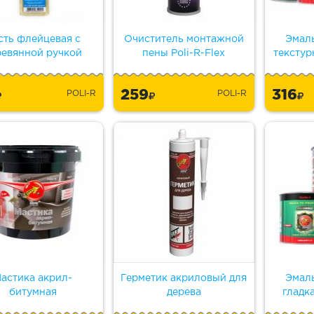
сть флейцевая с
Очиститель монтажной
Эмал
ревянной ручкой
пены Poli-R-Flex
текстур
259
316
POLI-R
POLI-R
астика акрил-
Герметик акриловый для
Эмал
битумная
дерева
гладк