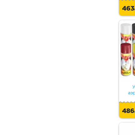
46
У
аэ
48