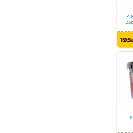
Ки
де
195
М