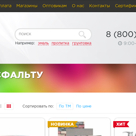
плата
Магазины
Оптовикам
О нас
Контакты
Сертифи
8 (800
9:00
Например:
эмаль
пропитка
грунтовка
СФАЛЬТУ
Сортировать по:
По ТМ
По цене
НОВИНКА
ХИТ