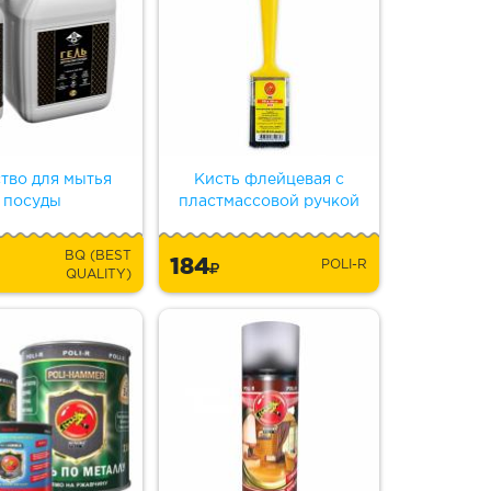
тво для мытья
Кисть флейцевая с
посуды
пластмассовой ручкой
BQ (BEST
184
POLI-R
QUALITY)