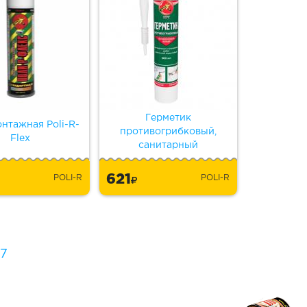
Герметик
нтажная Poli-R-
противогрибковый,
Flex
санитарный
621
POLI-R
POLI-R
7