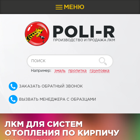
МЕНЮ
Toggle
navigation
P
O
L
I
-
R
ПРОИЗВОДСТВО И ПРОДАЖА ЛКМ
Например:
эмаль
пропитка
грунтовка
ЗАКАЗАТЬ ОБРАТНЫЙ ЗВОНОК
ВЫЗВАТЬ МЕНЕДЖЕРА С ОБРАЗЦАМИ
ЛКМ ДЛЯ СИСТЕМ
ОТОПЛЕНИЯ ПО КИРПИЧУ