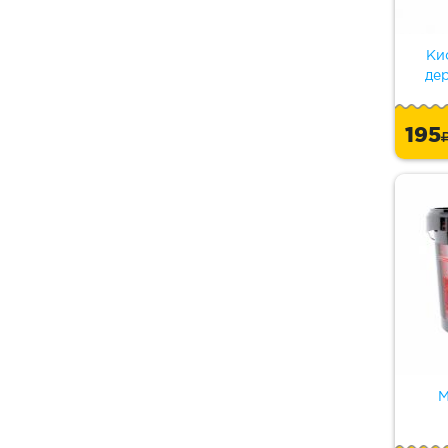
Ки
де
195
М