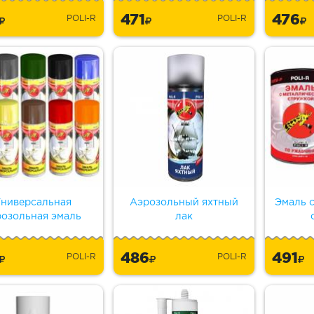
3
471
476
POLI-R
POLI-R
ниверсальная
Аэрозольный яхтный
Эмаль 
розольная эмаль
лак
6
486
491
POLI-R
POLI-R