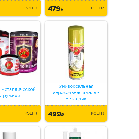
479
POLI-R
POLI-R
Универсальная
с металлической
аэрозольная эмаль -
стружкой
металлик
499
POLI-R
POLI-R