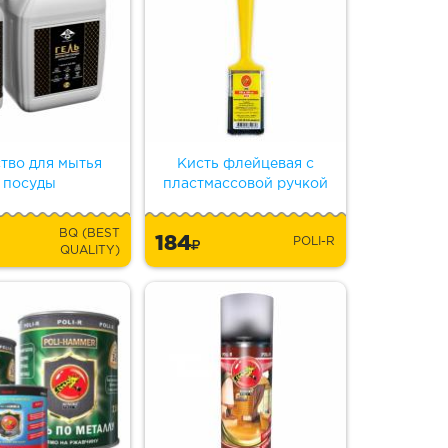
тво для мытья
Кисть флейцевая с
посуды
пластмассовой ручкой
BQ (BEST
184
POLI-R
QUALITY)