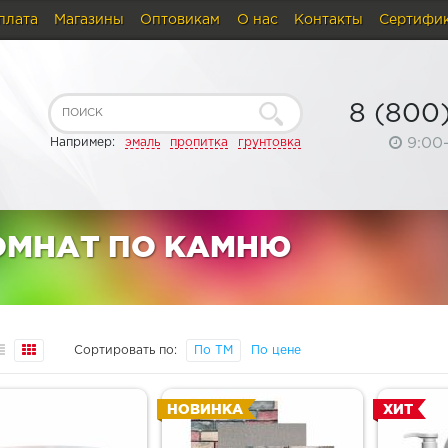
плата
Магазины
Оптовикам
О нас
Контакты
Сертифи
8 (800
9:00
Например:
эмаль
пропитка
грунтовка
ОМНАТ ПО КАМНЮ
Сортировать по:
По ТМ
По цене
НОВИНКА
ХИТ