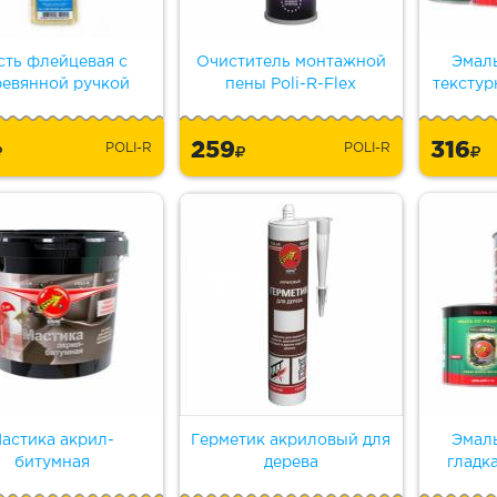
сть флейцевая с
Очиститель монтажной
Эмал
ревянной ручкой
пены Poli-R-Flex
текстур
259
316
POLI-R
POLI-R
астика акрил-
Герметик акриловый для
Эмал
битумная
дерева
гладк