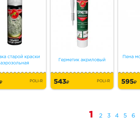
ка старой краски
Пена мо
Герметик акриловый
аэрозольная
5
543
595
POLI-R
POLI-R
1
2
3
4
5
6