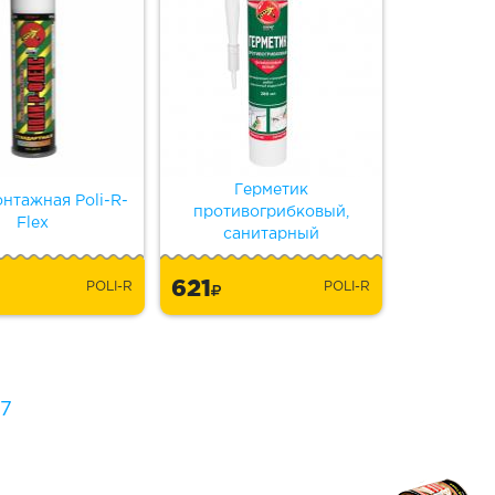
Герметик
нтажная Poli-R-
противогрибковый,
Flex
санитарный
621
POLI-R
POLI-R
7