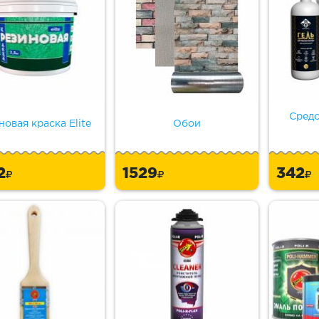
Средс
новая краска Elite
Обои
2
1529
342