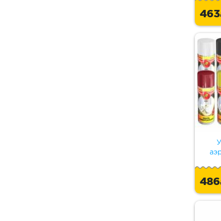
46
У
аэ
48