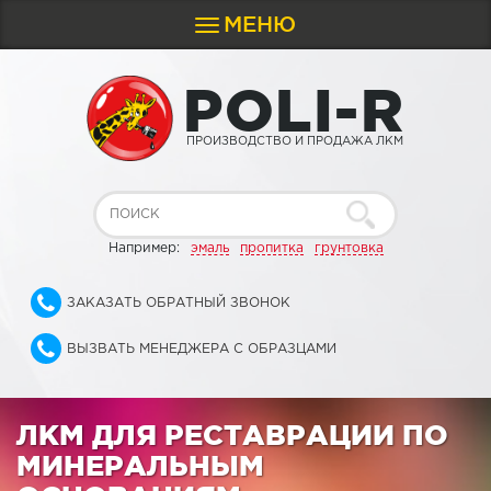
МЕНЮ
Toggle
navigation
P
O
L
I
-
R
ПРОИЗВОДСТВО И ПРОДАЖА ЛКМ
Например:
эмаль
пропитка
грунтовка
ЗАКАЗАТЬ ОБРАТНЫЙ ЗВОНОК
ВЫЗВАТЬ МЕНЕДЖЕРА С ОБРАЗЦАМИ
ЛКМ ДЛЯ РЕСТАВРАЦИИ ПО
МИНЕРАЛЬНЫМ