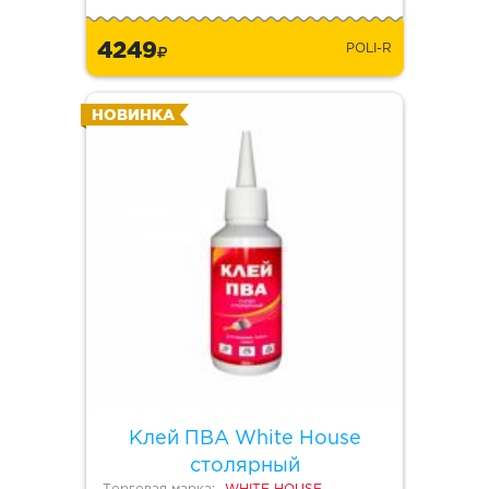
4249
POLI-R
НОВИНКА
Клей ПВА White House
столярный