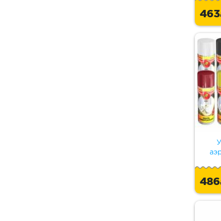
46
У
аэ
48