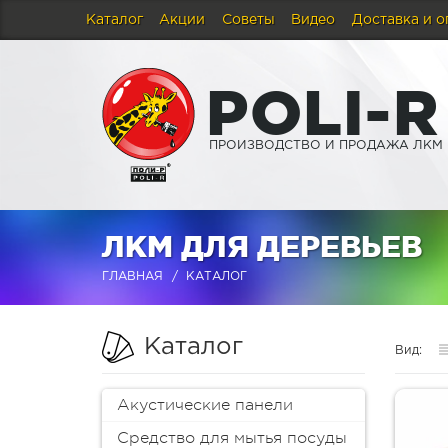
Каталог
Акции
Советы
Видео
Доставка и о
P
O
L
I
-
R
ПРОИЗВОДСТВО И ПРОДАЖА ЛКМ
ЛКМ ДЛЯ ДЕРЕВЬЕВ
ГЛАВНАЯ
КАТАЛОГ
Каталог
Вид:
Акустические панели
Средство для мытья посуды