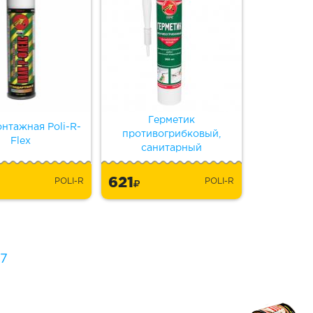
Герметик
нтажная Poli-R-
противогрибковый,
Flex
санитарный
621
POLI-R
POLI-R
7