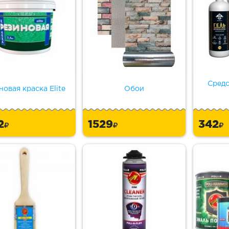
Средс
новая краска Elite
Обои
2
1529
342