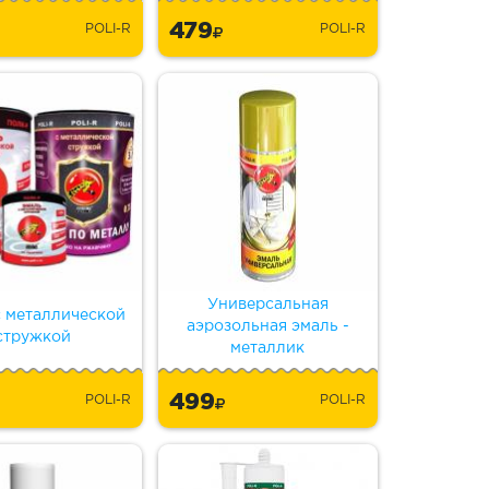
479
POLI-R
POLI-R
Универсальная
с металлической
аэрозольная эмаль -
стружкой
металлик
499
POLI-R
POLI-R