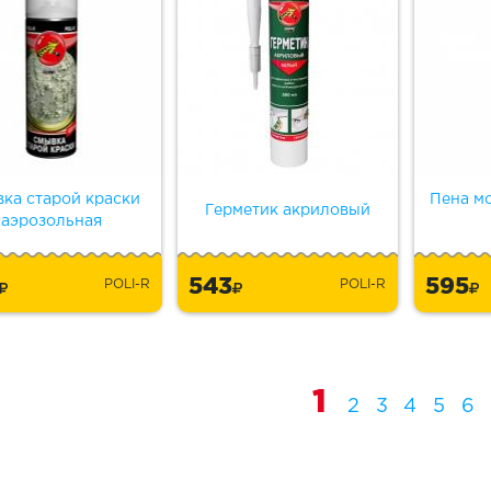
ка старой краски
Пена мо
Герметик акриловый
аэрозольная
5
543
595
POLI-R
POLI-R
1
2
3
4
5
6