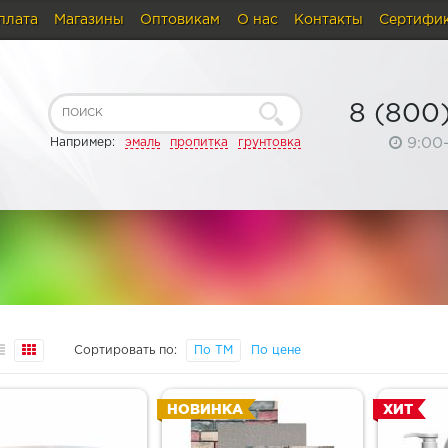
плата
Магазины
Оптовикам
О нас
Контакты
Сертифи
8 (800
9:00
Например:
эмаль
пропитка
грунтовка
Сортировать по:
По ТМ
По цене
НОВИНКА
ХИТ