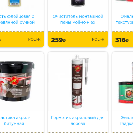
сть флейцевая с
Очиститель монтажной
Эмал
ревянной ручкой
пены Poli-R-Flex
текстур
259
316
POLI-R
POLI-R
астика акрил-
Герметик акриловый для
Эмал
битумная
дерева
гладк