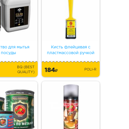
тво для мытья
Кисть флейцевая с
посуды
пластмассовой ручкой
BQ (BEST
184
POLI-R
QUALITY)