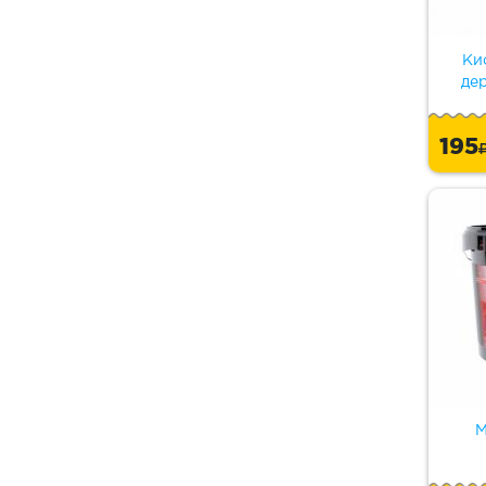
Ки
де
195
М