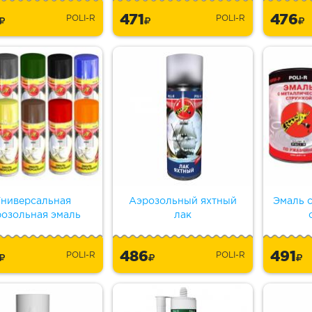
3
471
476
POLI-R
POLI-R
ниверсальная
Аэрозольный яхтный
Эмаль 
розольная эмаль
лак
6
486
491
POLI-R
POLI-R