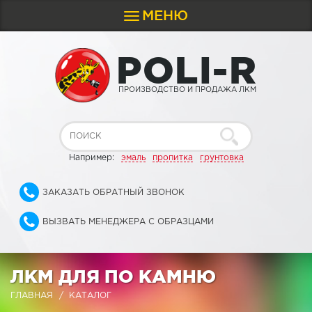
МЕНЮ
Toggle
navigation
P
O
L
I
-
R
ПРОИЗВОДСТВО И ПРОДАЖА ЛКМ
Например:
эмаль
пропитка
грунтовка
ЗАКАЗАТЬ ОБРАТНЫЙ ЗВОНОК
ВЫЗВАТЬ МЕНЕДЖЕРА С ОБРАЗЦАМИ
ЛКМ ДЛЯ ПО КАМНЮ
ГЛАВНАЯ
КАТАЛОГ