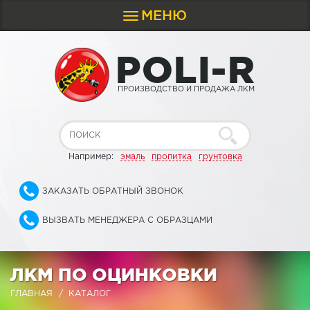
МЕНЮ
Toggle
navigation
P
O
L
I
-
R
ПРОИЗВОДСТВО И ПРОДАЖА ЛКМ
Например:
эмаль
пропитка
грунтовка
ЗАКАЗАТЬ ОБРАТНЫЙ ЗВОНОК
ВЫЗВАТЬ МЕНЕДЖЕРА С ОБРАЗЦАМИ
ЛКМ ПО ОЦИНКОВКИ
ГЛАВНАЯ
КАТАЛОГ