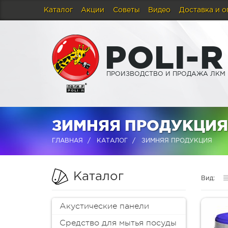
Каталог
Акции
Советы
Видео
Доставка и о
P
O
L
I
-
R
ПРОИЗВОДСТВО И ПРОДАЖА ЛКМ
ЗИМНЯЯ ПРОДУКЦИЯ 
ГЛАВНАЯ
КАТАЛОГ
ЗИМНЯЯ ПРОДУКЦИЯ
Каталог
Вид:
Акустические панели
Средство для мытья посуды