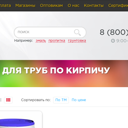
плата
Магазины
Оптовикам
О нас
Контакты
Сертифи
8 (800
9:00
Например:
эмаль
пропитка
грунтовка
ДЛЯ ТРУБ ПО КИРПИЧУ
Сортировать по:
По ТМ
По цене