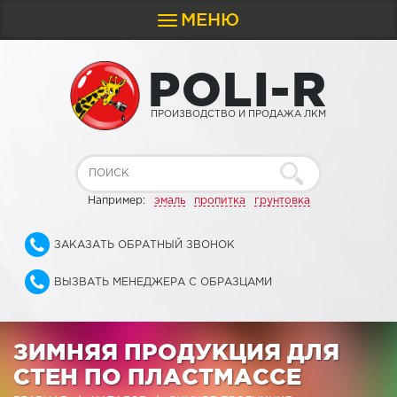
МЕНЮ
Toggle
navigation
P
O
L
I
-
R
ПРОИЗВОДСТВО И ПРОДАЖА ЛКМ
Например:
эмаль
пропитка
грунтовка
ЗАКАЗАТЬ ОБРАТНЫЙ ЗВОНОК
ВЫЗВАТЬ МЕНЕДЖЕРА С ОБРАЗЦАМИ
ЗИМНЯЯ ПРОДУКЦИЯ ДЛЯ
СТЕН ПО ПЛАСТМАССЕ