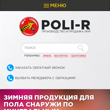
МЕНЮ
Toggle
navigation
P
O
L
I
-
R
ПРОИЗВОДСТВО И ПРОДАЖА ЛКМ
Например:
эмаль
пропитка
грунтовка
ЗАКАЗАТЬ ОБРАТНЫЙ ЗВОНОК
ВЫЗВАТЬ МЕНЕДЖЕРА С ОБРАЗЦАМИ
ЗИМНЯЯ ПРОДУКЦИЯ ДЛЯ
ПОЛА СНАРУЖИ ПО