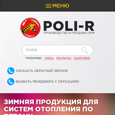
МЕНЮ
Toggle
navigation
P
O
L
I
-
R
ПРОИЗВОДСТВО И ПРОДАЖА ЛКМ
Например:
эмаль
пропитка
грунтовка
ЗАКАЗАТЬ ОБРАТНЫЙ ЗВОНОК
ВЫЗВАТЬ МЕНЕДЖЕРА С ОБРАЗЦАМИ
ЗИМНЯЯ ПРОДУКЦИЯ ДЛЯ
СИСТЕМ ОТОПЛЕНИЯ ПО