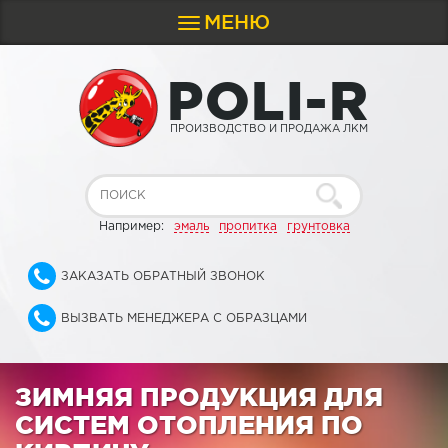
МЕНЮ
Toggle
navigation
P
O
L
I
-
R
ПРОИЗВОДСТВО И ПРОДАЖА ЛКМ
Например:
эмаль
пропитка
грунтовка
ЗАКАЗАТЬ ОБРАТНЫЙ ЗВОНОК
ВЫЗВАТЬ МЕНЕДЖЕРА С ОБРАЗЦАМИ
ЗИМНЯЯ ПРОДУКЦИЯ ДЛЯ
СИСТЕМ ОТОПЛЕНИЯ ПО