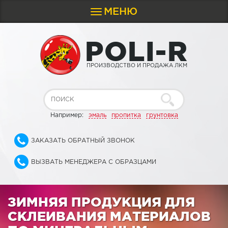
МЕНЮ
Toggle
navigation
P
O
L
I
-
R
ПРОИЗВОДСТВО И ПРОДАЖА ЛКМ
Например:
эмаль
пропитка
грунтовка
ЗАКАЗАТЬ ОБРАТНЫЙ ЗВОНОК
ВЫЗВАТЬ МЕНЕДЖЕРА С ОБРАЗЦАМИ
ЗИМНЯЯ ПРОДУКЦИЯ ДЛЯ
СКЛЕИВАНИЯ МАТЕРИАЛОВ