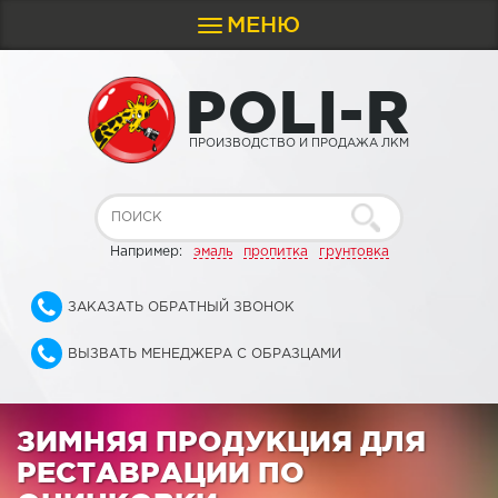
МЕНЮ
Toggle
navigation
P
O
L
I
-
R
ПРОИЗВОДСТВО И ПРОДАЖА ЛКМ
Например:
эмаль
пропитка
грунтовка
ЗАКАЗАТЬ ОБРАТНЫЙ ЗВОНОК
ВЫЗВАТЬ МЕНЕДЖЕРА С ОБРАЗЦАМИ
ЗИМНЯЯ ПРОДУКЦИЯ ДЛЯ
РЕСТАВРАЦИИ ПО