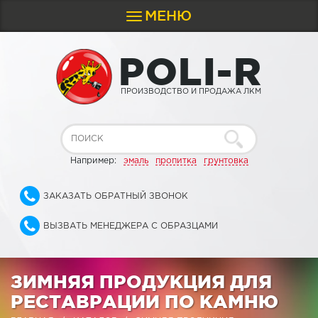
МЕНЮ
Toggle
navigation
P
O
L
I
-
R
ПРОИЗВОДСТВО И ПРОДАЖА ЛКМ
Например:
эмаль
пропитка
грунтовка
ЗАКАЗАТЬ ОБРАТНЫЙ ЗВОНОК
ВЫЗВАТЬ МЕНЕДЖЕРА С ОБРАЗЦАМИ
ЗИМНЯЯ ПРОДУКЦИЯ ДЛЯ
РЕСТАВРАЦИИ ПО КАМНЮ