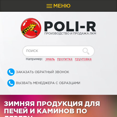
МЕНЮ
Toggle
navigation
P
O
L
I
-
R
ПРОИЗВОДСТВО И ПРОДАЖА ЛКМ
Например:
эмаль
пропитка
грунтовка
ЗАКАЗАТЬ ОБРАТНЫЙ ЗВОНОК
ВЫЗВАТЬ МЕНЕДЖЕРА С ОБРАЗЦАМИ
ЗИМНЯЯ ПРОДУКЦИЯ ДЛЯ
ПЕЧЕЙ И КАМИНОВ ПО