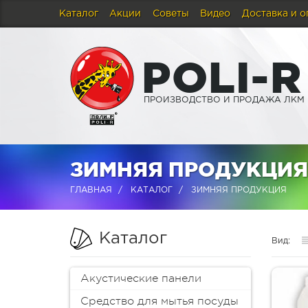
Каталог
Акции
Советы
Видео
Доставка и о
P
O
L
I
-
R
ПРОИЗВОДСТВО И ПРОДАЖА ЛКМ
ЗИМНЯЯ ПРОДУКЦИЯ 
ГЛАВНАЯ
КАТАЛОГ
ЗИМНЯЯ ПРОДУКЦИЯ
Каталог
Вид:
Акустические панели
Средство для мытья посуды