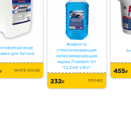
Жидкость
отивоморозная
стеклоомывающая
Ан
авка для бетона
низкозамерзающая
марки Freedom 5л
"CLEAR VIEV"
8
455
WHITE HOUSE
232
ПРОЧЕЕ