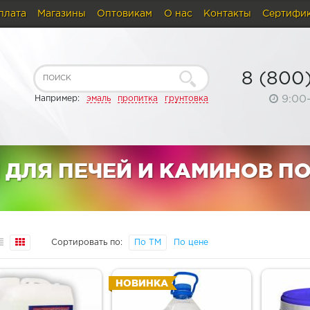
плата
Магазины
Оптовикам
О нас
Контакты
Сертифи
8 (800
9:00
Например:
эмаль
пропитка
грунтовка
ДЛЯ ПЕЧЕЙ И КАМИНОВ ПО
Сортировать по:
По ТМ
По цене
НОВИНКА