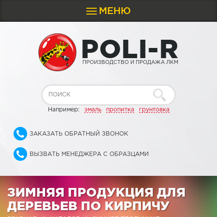
МЕНЮ
Toggle
navigation
P
O
L
I
-
R
ПРОИЗВОДСТВО И ПРОДАЖА ЛКМ
Например:
эмаль
пропитка
грунтовка
ЗАКАЗАТЬ ОБРАТНЫЙ ЗВОНОК
ВЫЗВАТЬ МЕНЕДЖЕРА С ОБРАЗЦАМИ
ЗИМНЯЯ ПРОДУКЦИЯ ДЛЯ
ДЕРЕВЬЕВ ПО КИРПИЧУ