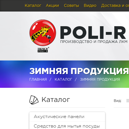
Каталог
Акции
Советы
Видео
Доставка и о
P
O
L
I
-
R
ПРОИЗВОДСТВО И ПРОДАЖА ЛКМ
ЗИМНЯЯ ПРОДУКЦИЯ
ГЛАВНАЯ
КАТАЛОГ
ЗИМНЯЯ ПРОДУКЦИЯ
Каталог
Вид:
Акустические панели
Средство для мытья посуды