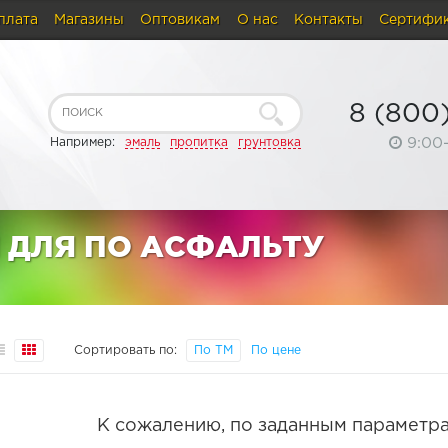
плата
Магазины
Оптовикам
О нас
Контакты
Сертифи
8 (800
9:00
Например:
эмаль
пропитка
грунтовка
 ДЛЯ ПО АСФАЛЬТУ
Сортировать по:
По ТМ
По цене
К сожалению, по заданным параметра