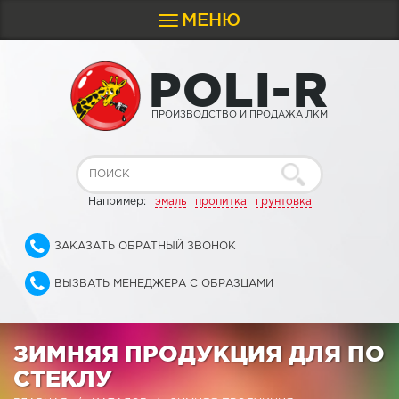
МЕНЮ
Toggle
navigation
P
O
L
I
-
R
ПРОИЗВОДСТВО И ПРОДАЖА ЛКМ
Например:
эмаль
пропитка
грунтовка
ЗАКАЗАТЬ ОБРАТНЫЙ ЗВОНОК
ВЫЗВАТЬ МЕНЕДЖЕРА С ОБРАЗЦАМИ
ЗИМНЯЯ ПРОДУКЦИЯ ДЛЯ ПО
СТЕКЛУ