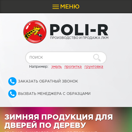
МЕНЮ
Toggle
navigation
P
O
L
I
-
R
ПРОИЗВОДСТВО И ПРОДАЖА ЛКМ
Например:
эмаль
пропитка
грунтовка
ЗАКАЗАТЬ ОБРАТНЫЙ ЗВОНОК
ВЫЗВАТЬ МЕНЕДЖЕРА С ОБРАЗЦАМИ
ЗИМНЯЯ ПРОДУКЦИЯ ДЛЯ
ДВЕРЕЙ ПО ДЕРЕВУ