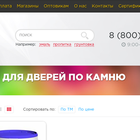
плата
Магазины
Оптовикам
О нас
Контакты
Сертифи
8 (800
9:00
Например:
эмаль
пропитка
грунтовка
 ДЛЯ ДВЕРЕЙ ПО КАМНЮ
Сортировать по:
По ТМ
По цене