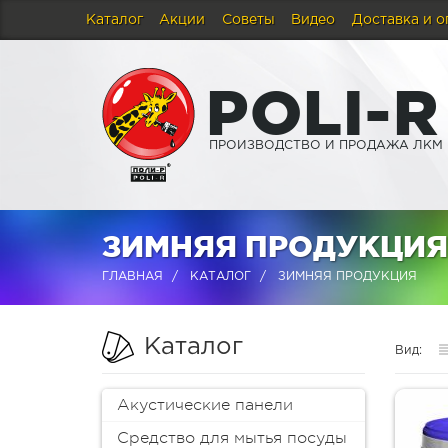
Каталог
Акции
Советы
Видео
Доставка и о
P
O
L
I
-
R
ПРОИЗВОДСТВО И ПРОДАЖА ЛКМ
ЗИМНЯЯ ПРОДУКЦИЯ
ГЛАВНАЯ
КАТАЛОГ
ЗИМНЯЯ ПРОДУКЦИЯ
Каталог
Вид:
Акустические панели
Средство для мытья посуды