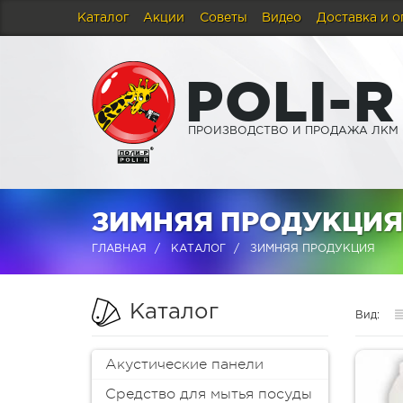
Каталог
Акции
Советы
Видео
Доставка и о
P
O
L
I
-
R
ПРОИЗВОДСТВО И ПРОДАЖА ЛКМ
ЗИМНЯЯ ПРОДУКЦИЯ 
ГЛАВНАЯ
КАТАЛОГ
ЗИМНЯЯ ПРОДУКЦИЯ
Каталог
Вид:
Акустические панели
Средство для мытья посуды