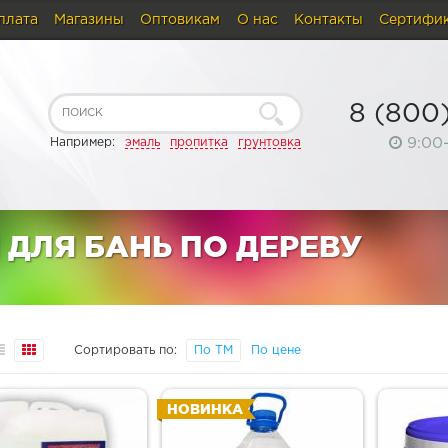
плата
Магазины
Оптовикам
О нас
Контакты
Сертифи
8 (800
9:00
Например:
эмаль
пропитка
грунтовка
ДЛЯ БАНЬ ПО ДЕРЕВУ
Сортировать по:
По ТМ
По цене
НОВИНКА