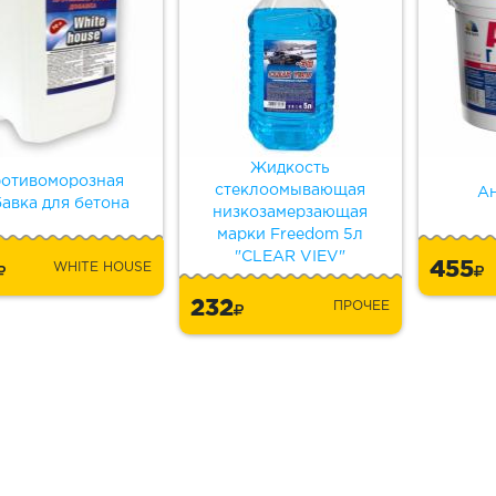
Жидкость
отивоморозная
стеклоомывающая
Ан
авка для бетона
низкозамерзающая
марки Freedom 5л
"CLEAR VIEV"
8
455
WHITE HOUSE
232
ПРОЧЕЕ