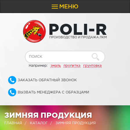
МЕНЮ
Toggle
navigation
P
O
L
I
-
R
ПРОИЗВОДСТВО И ПРОДАЖА ЛКМ
Например:
эмаль
пропитка
грунтовка
ЗАКАЗАТЬ ОБРАТНЫЙ ЗВОНОК
ВЫЗВАТЬ МЕНЕДЖЕРА С ОБРАЗЦАМИ
ЗИМНЯЯ ПРОДУКЦИЯ
ГЛАВНАЯ
КАТАЛОГ
ЗИМНЯЯ ПРОДУКЦИЯ