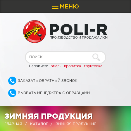
МЕНЮ
Toggle
navigation
P
O
L
I
-
R
ПРОИЗВОДСТВО И ПРОДАЖА ЛКМ
Например:
эмаль
пропитка
грунтовка
ЗАКАЗАТЬ ОБРАТНЫЙ ЗВОНОК
ВЫЗВАТЬ МЕНЕДЖЕРА С ОБРАЗЦАМИ
ЗИМНЯЯ ПРОДУКЦИЯ
ГЛАВНАЯ
КАТАЛОГ
ЗИМНЯЯ ПРОДУКЦИЯ