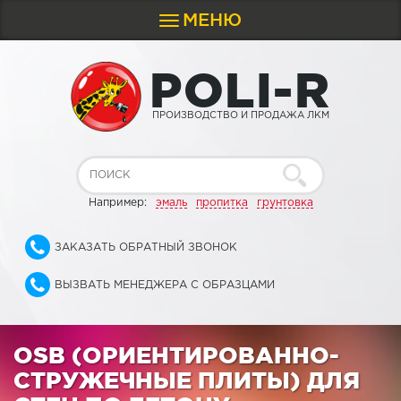
МЕНЮ
Toggle
navigation
P
O
L
I
-
R
ПРОИЗВОДСТВО И ПРОДАЖА ЛКМ
Например:
эмаль
пропитка
грунтовка
ЗАКАЗАТЬ ОБРАТНЫЙ ЗВОНОК
ВЫЗВАТЬ МЕНЕДЖЕРА С ОБРАЗЦАМИ
OSB (ОРИЕНТИРОВАННО-
СТРУЖЕЧНЫЕ ПЛИТЫ) ДЛЯ