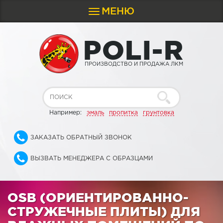
МЕНЮ
Toggle
navigation
P
O
L
I
-
R
ПРОИЗВОДСТВО И ПРОДАЖА ЛКМ
Например:
эмаль
пропитка
грунтовка
ЗАКАЗАТЬ ОБРАТНЫЙ ЗВОНОК
ВЫЗВАТЬ МЕНЕДЖЕРА С ОБРАЗЦАМИ
OSB (ОРИЕНТИРОВАННО-
СТРУЖЕЧНЫЕ ПЛИТЫ) ДЛЯ