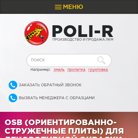
МЕНЮ
Toggle
navigation
P
O
L
I
-
R
ПРОИЗВОДСТВО И ПРОДАЖА ЛКМ
Например:
эмаль
пропитка
грунтовка
ЗАКАЗАТЬ ОБРАТНЫЙ ЗВОНОК
ВЫЗВАТЬ МЕНЕДЖЕРА С ОБРАЗЦАМИ
OSB (ОРИЕНТИРОВАННО-
СТРУЖЕЧНЫЕ ПЛИТЫ) ДЛЯ