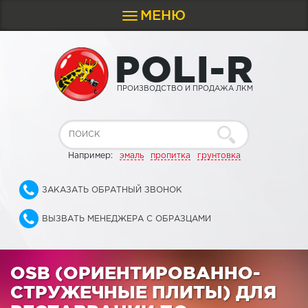
МЕНЮ
Toggle
navigation
P
O
L
I
-
R
ПРОИЗВОДСТВО И ПРОДАЖА ЛКМ
Например:
эмаль
пропитка
грунтовка
ЗАКАЗАТЬ ОБРАТНЫЙ ЗВОНОК
ВЫЗВАТЬ МЕНЕДЖЕРА С ОБРАЗЦАМИ
OSB (ОРИЕНТИРОВАННО-
СТРУЖЕЧНЫЕ ПЛИТЫ) ДЛЯ