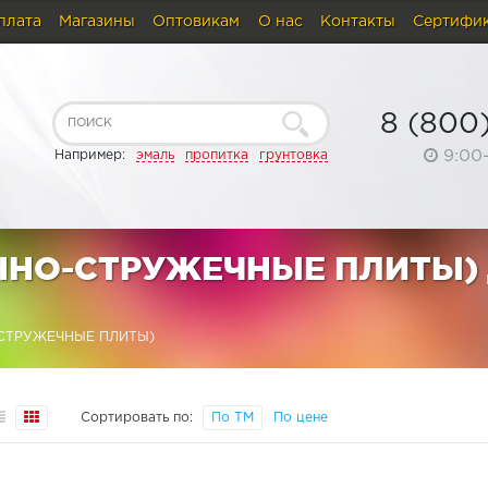
плата
Магазины
Оптовикам
О нас
Контакты
Сертифи
8 (800
9:00
Например:
эмаль
пропитка
грунтовка
ННО-СТРУЖЕЧНЫЕ ПЛИТЫ) 
СТРУЖЕЧНЫЕ ПЛИТЫ)
Сортировать по:
По ТМ
По цене