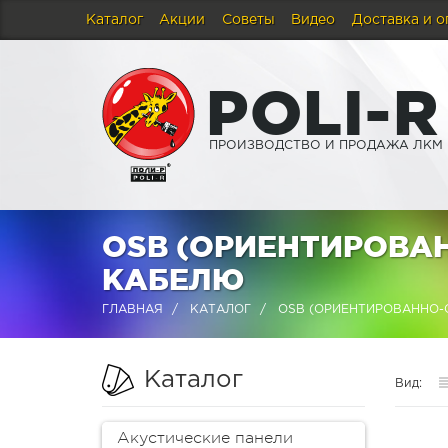
Каталог
Акции
Советы
Видео
Доставка и о
P
O
L
I
-
R
ПРОИЗВОДСТВО И ПРОДАЖА ЛКМ
OSB (ОРИЕНТИРОВА
КАБЕЛЮ
ГЛАВНАЯ
КАТАЛОГ
OSB (ОРИЕНТИРОВАННО-
Каталог
Вид:
Акустические панели