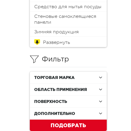
Средство для мытья посуды
Стеновые самоклеящиеся
панели
Зимняя продукция
Обои
Краска для мебели
Краски
Эмали
Пропитки
Аэрозоли
Масло
Колеры (пигменты)
Лаки
Антиплесень
Грунтовки
Защитные составы
Герметики
Монтажная пена
Шпатлевки
Клеи
Мастика
Растворители и смывки
Материалы для
Инструменты
Распродажа
реставрации
Фильтр
ТОРГОВАЯ МАРКА
ОБЛАСТЬ ПРИМЕНЕНИЯ
ПОВЕРХНОСТЬ
ДОПОЛНИТЕЛЬНО
ПОДОБРАТЬ