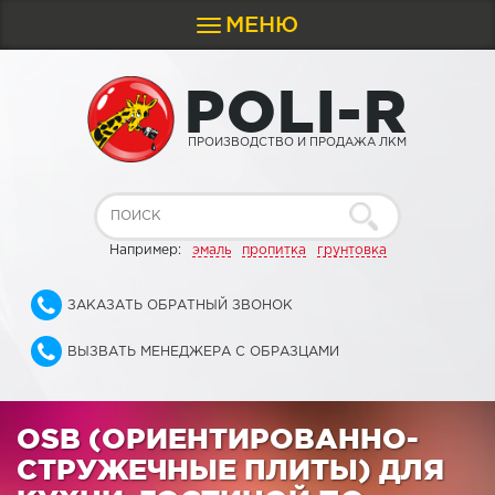
МЕНЮ
Toggle
navigation
P
O
L
I
-
R
ПРОИЗВОДСТВО И ПРОДАЖА ЛКМ
Например:
эмаль
пропитка
грунтовка
ЗАКАЗАТЬ ОБРАТНЫЙ ЗВОНОК
ВЫЗВАТЬ МЕНЕДЖЕРА С ОБРАЗЦАМИ
OSB (ОРИЕНТИРОВАННО-
СТРУЖЕЧНЫЕ ПЛИТЫ) ДЛЯ