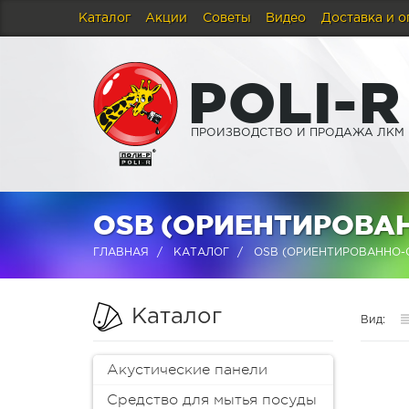
Каталог
Акции
Советы
Видео
Доставка и о
P
O
L
I
-
R
ПРОИЗВОДСТВО И ПРОДАЖА ЛКМ
OSB (ОРИЕНТИРОВА
ГЛАВНАЯ
КАТАЛОГ
OSB (ОРИЕНТИРОВАННО-
Каталог
Вид:
Акустические панели
Средство для мытья посуды