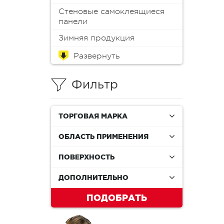
Стеновые самоклеящиеся
панели
Зимняя продукция
Обои
Краска для мебели
Краски
Эмали
Пропитки
Аэрозоли
Масло
Колеры (пигменты)
Лаки
Антиплесень
Грунтовки
Защитные составы
Герметики
Монтажная пена
Шпатлевки
Клеи
Мастика
Растворители и смывки
Материалы для
Инструменты
Распродажа
реставрации
Фильтр
ТОРГОВАЯ МАРКА
ОБЛАСТЬ ПРИМЕНЕНИЯ
ПОВЕРХНОСТЬ
ДОПОЛНИТЕЛЬНО
ПОДОБРАТЬ