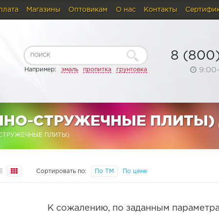
плата
Магазины
Оптовикам
О нас
Контакты
Сертифи
8 (800
9:00
Например:
эмаль
пропитка
грунтовка
ННО-СТРУЖЕЧНЫЕ ПЛИТЫ) 
СТРУЖЕЧНЫЕ ПЛИТЫ)
Сортировать по:
По ТМ
По цене
К сожалению, по заданным параметра