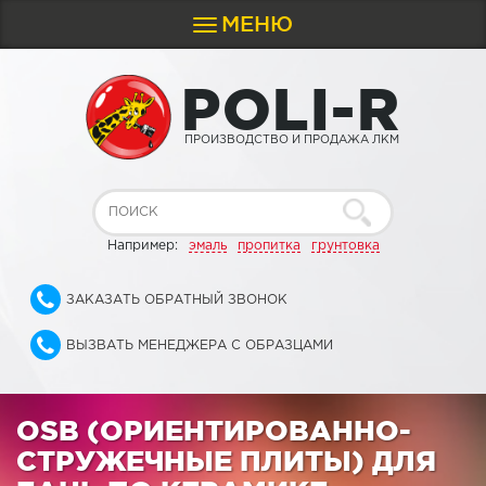
МЕНЮ
Toggle
navigation
P
O
L
I
-
R
ПРОИЗВОДСТВО И ПРОДАЖА ЛКМ
Например:
эмаль
пропитка
грунтовка
ЗАКАЗАТЬ ОБРАТНЫЙ ЗВОНОК
ВЫЗВАТЬ МЕНЕДЖЕРА С ОБРАЗЦАМИ
OSB (ОРИЕНТИРОВАННО-
СТРУЖЕЧНЫЕ ПЛИТЫ) ДЛЯ