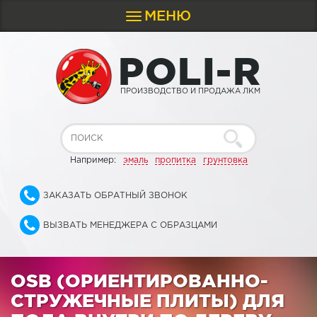
МЕНЮ
Toggle
navigation
P
O
L
I
-
R
ПРОИЗВОДСТВО И ПРОДАЖА ЛКМ
Например:
эмаль
пропитка
грунтовка
ЗАКАЗАТЬ ОБРАТНЫЙ ЗВОНОК
ВЫЗВАТЬ МЕНЕДЖЕРА С ОБРАЗЦАМИ
OSB (ОРИЕНТИРОВАННО-
СТРУЖЕЧНЫЕ ПЛИТЫ) ДЛЯ